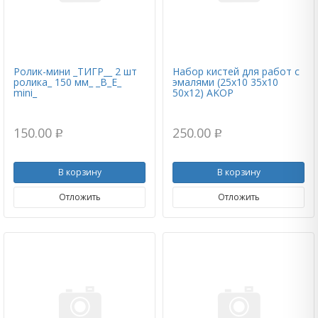
Ролик-мини _ТИГР__ 2 шт
Набор кистей для работ с
ролика_ 150 мм_ _В_Е_
эмалями (25х10 35х10
mini_
50х12) AKOP
150.00
250.00
p
p
В корзину
В корзину
Отложить
Отложить