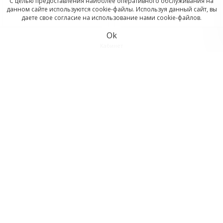
С целью предоставления наиболее оперативного обслуживания на
данном сайте используются cookie-файлы. Используя данный сайт, вы
даете свое согласие на использование нами cookie-файлов.
Ok
Кабинет
Мини-валик_ велюр 150
Мини-валик в сборе 110мм
мм_ _В_Е_ mini_
полиамид АКОР
Корзина
Отложенные
300.00
100.00
p
p
Сравнить
В корзину
В корзину
Отложить
Отложить