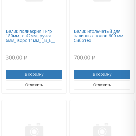
Валик полиакрил Тигр
Валик игольчатый для
180мм_ d 42мм_ ручка
наливных полов 600 мм
6мм_ ворс 11мм_ _B_E__
Сибртех
300.00
700.00
p
p
В корзину
В корзину
Отложить
Отложить