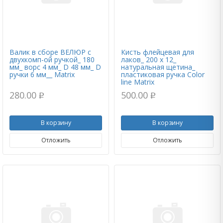
Валик в сборе ВЕЛЮР с
Кисть флейцевая для
двухкомп-ой ручкой_ 180
лаков_ 200 x 12_
мм_ ворс 4 мм_ D 48 мм_ D
натуральная щетина_
ручки 6 мм__ Matrix
пластиковая ручка Color
line Matrix
280.00
500.00
p
p
В корзину
В корзину
Отложить
Отложить