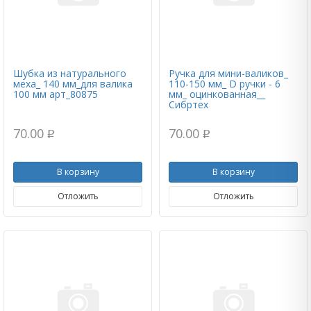
Шубка из натурального
Ручка для мини-валиков_
меха_ 140 мм_для валика
110-150 мм_ D ручки - 6
100 мм арт_80875
мм_ оцинкованная__
Сибртех
70.00
70.00
p
p
В корзину
В корзину
Отложить
Отложить