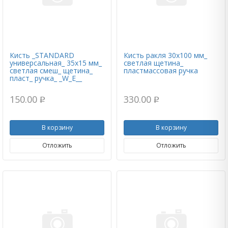
Кисть _STANDARD
Кисть ракля 30х100 мм_
универсальная_ 35х15 мм_
светлая щетина_
светлая смеш_ щетина_
пластмассовая ручка
пласт_ ручка_ _W_E__
150.00
330.00
p
p
В корзину
В корзину
Отложить
Отложить