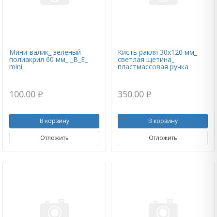
Мини-валик_ зеленый
Кисть ракля 30х120 мм_
полиакрил 60 мм_ _В_Е_
светлая щетина_
mini_
пластмассовая ручка
100.00
350.00
p
p
В корзину
В корзину
Отложить
Отложить