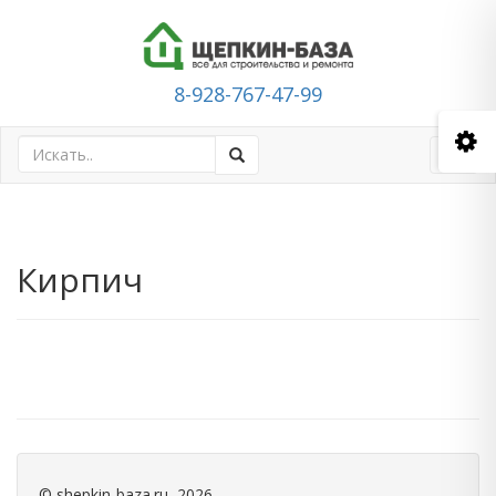
8-928-767-47-99
Toggl
navig
Кирпич
©
shepkin-baza.ru
, 2026