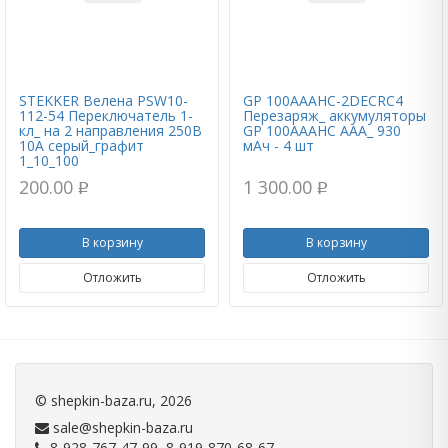
STEKKER Велена PSW10-
GP 100AAAHC-2DECRC4
112-54 Переключатель 1-
Перезаряж_ аккумуляторы
кл_ на 2 направления 250В
GP 100AAAHC AAA_ 930
10А серый_графит
мАч - 4 шт
1_10_100
200.00
1 300.00
p
p
В корзину
В корзину
Отложить
Отложить
©
shepkin-baza.ru
, 2026
sale@shepkin-baza.ru
8-928-767-47-99, 8-919-870-68-67