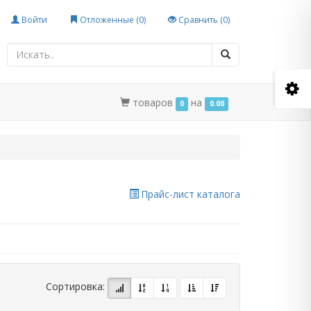
Войти
Отложенные (
0
)
Сравнить (
0
)
товаров
на
0
0.00
Прайс-лист каталога
Сортировка: