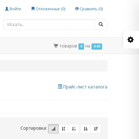
Войти
Отложенные (
0
)
Сравнить (
0
)
товаров
на
0
0.00
Прайс-лист каталога
Сортировка: