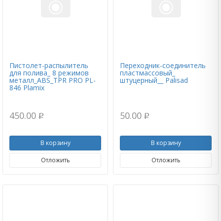
Пистолет-распылитель
Переходник-соединитель
для полива_ 8 режимов
пластмассовый_
металл_ABS_TPR PRO PL-
штуцерный__ Palisad
846 Plamix
450.00
50.00
p
p
В корзину
В корзину
Отложить
Отложить