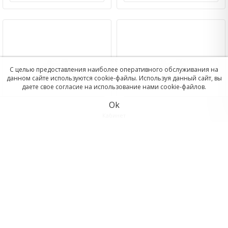
С целью предоставления наиболее оперативного обслуживания на
данном сайте используются cookie-файлы. Используя данный сайт, вы
даете свое согласие на использование нами cookie-файлов.
Ok
Кабинет
Коннектор с аквастопом
Коннектор
Жук 1_2
быстросьемный для
Корзина
шланга 3_4 PALMIX PL-405
Отложенные
100.00
100.00
p
p
Сравнить
В корзину
В корзину