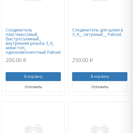
Соединитель
Соединитель для шланга
пластмассовый_
3_4__ латунный__ Palisad
быстросъемный_
внутренняя резьба 3_4_
аквастоп_
однокомпонентный Palisad
200.00
250.00
p
p
В корзину
В корзину
Отложить
Отложить