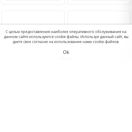
С целью предоставления наиболее оперативного обслуживания на
данном сайте используются cookie-файлы. Используя данный сайт, вы
даете свое согласие на использование нами cookie-файлов.
Ok
Кабинет
Корзина
Саморез унив_жел_4х70
Саморез унив_жел_4_5х40
1шт (фасовка 200шт)
1шт (фасовка 600шт)
Отложенные
1.50
1.00
p
p
Сравнить
В корзину
В корзину
Отложить
Отложить