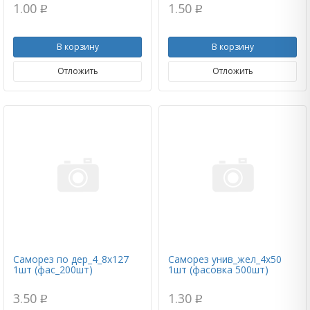
1.00
1.50
p
p
В корзину
В корзину
Отложить
Отложить
Саморез по дер_4_8х127
Саморез унив_жел_4х50
1шт (фас_200шт)
1шт (фасовка 500шт)
3.50
1.30
p
p