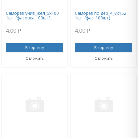
Саморез унив_жел_5х100
Саморез по дер_4_8х152
1шт (фасовка 100шт)
1шт (фас_100шт)
4.00
4.00
p
p
В корзину
В корзину
Отложить
Отложить