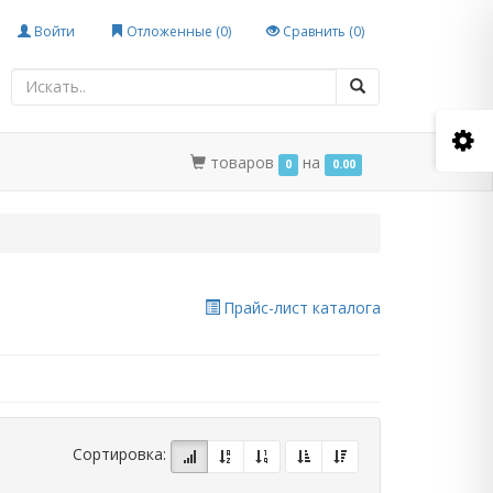
Войти
Отложенные (
0
)
Сравнить (
0
)
товаров
на
0
0.00
Прайс-лист каталога
Сортировка: