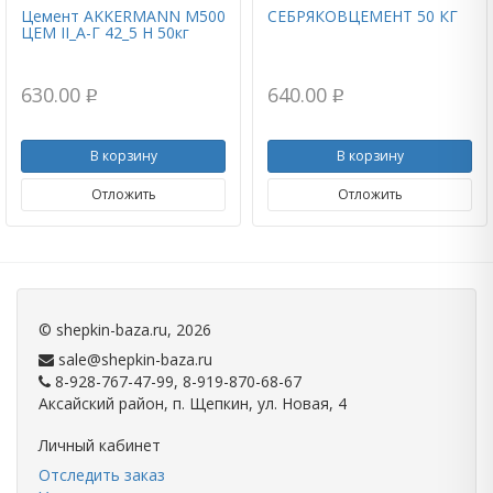
Цемент AKKERMANN М500
СЕБРЯКОВЦЕМЕНТ 50 КГ
ЦЕМ II_А-Г 42_5 Н 50кг
630.00
640.00
p
p
В корзину
В корзину
Отложить
Отложить
©
shepkin-baza.ru
, 2026
sale@shepkin-baza.ru
8-928-767-47-99, 8-919-870-68-67
Аксайский район, п. Щепкин, ул. Новая, 4
Личный кабинет
Отследить заказ