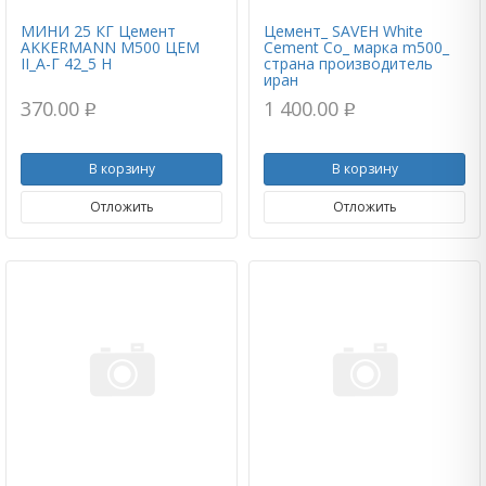
МИНИ 25 КГ Цемент
Цемент_ SAVEH White
AKKERMANN М500 ЦЕМ
Cement Co_ марка m500_
II_А-Г 42_5 Н
страна производитель
иран
370.00
1 400.00
p
p
В корзину
В корзину
Отложить
Отложить