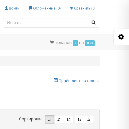
Войти
Отложенные (
0
)
Сравнить (
0
)
товаров
на
0
0.00
Прайс-лист каталога
Сортировка: