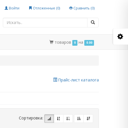
Войти
Отложенные (
0
)
Сравнить (
0
)
товаров
на
0
0.00
Прайс-лист каталога
Сортировка: