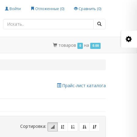
Войти
Отложенные (
0
)
Сравнить (
0
)
товаров
на
0
0.00
Прайс-лист каталога
Сортировка: