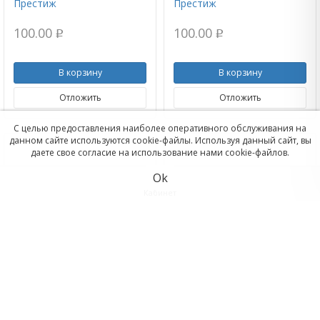
Престиж
Престиж
100.00
100.00
p
p
В корзину
В корзину
Отложить
Отложить
С целью предоставления наиболее оперативного обслуживания на
данном сайте используются cookie-файлы. Используя данный сайт, вы
даете свое согласие на использование нами cookie-файлов.
Ok
Кабинет
Корзина
Отложенные
Колер 014 золотисто-
Колер 015 розовый
Сравнить
желтый универсальный
универсальный 0_1л
0_1л Престиж
Престиж