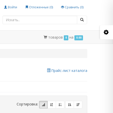
Войти
Отложенные (
0
)
Сравнить (
0
)
товаров
на
0
0.00
Прайс-лист каталога
Сортировка: