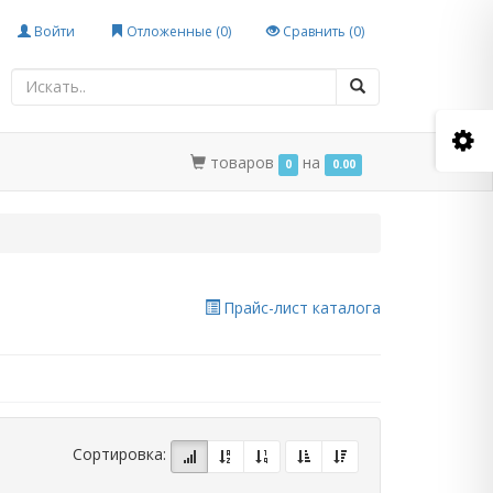
Войти
Отложенные (
0
)
Сравнить (
0
)
товаров
на
0
0.00
Прайс-лист каталога
Сортировка: